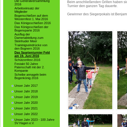
Die Generalversammlung
Beim anschließenden Grillen haben sich
2016
Turnier den ganzen Tag dauerte.
Arbeitseinsatz der
Mitglieder
Gewinner des Siegerpokals ist Benjami
Bogenschießen auf dem
Westernfest 1. Mai 2016
Das Königsschießen 2016
Das Königsschießen der
Bogensparte 2016
Ausflug der
Damenabteilung zum
Steinhuder Meer
Traininigseindrücke von
den Bognern 2016
Das Spartenturnier Feld
am 19. Juni 2016
Schützenfest 2016
Festakt 50 Jahre
Patenschaft mit der 2.
Kompanie
Scheibe annageln beim
Bogenkönig 2016
Unser Jahr 2017
Unser Jahr 2018
Unser Jahr 2019
Unser Jahr 2020
Unser Jahr 2021
Unser Jahr 2022
Unser Jahr 2023 - 100 Jahre
SV Hagen e.V.