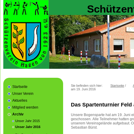
Schützen
Sie befinden sich hier:
Startseite
/
Startseite
am 19. Juni 2016
Unser Verein
Aktuelles
Das Spartenturnier Feld
Mitglied werden
Archiv
Unsere Bogensparte hat am 19. Juni ei
geschossen. Alle Teilnehmer hatten gr
Unser Jahr 2015
unserem Vereinsgelände aufgebaut. Or
Unser Jahr 2016
Sebastian Bürst.