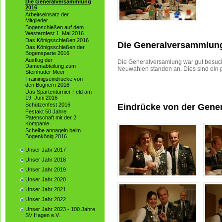
Die Generalversammlung
2016
Arbeitseinsatz der
Mitglieder
Bogenschießen auf dem
Westernfest 1. Mai 2016
Das Königsschießen 2016
Die Generalversammlun
Das Königsschießen der
Bogensparte 2016
Ausflug der
Die Generalversamlung war gut besuch
Damenabteilung zum
Neuwahlen standen an. Dies sind ein 
Steinhuder Meer
Traininigseindrücke von
den Bognern 2016
Das Spartenturnier Feld am
19. Juni 2016
Schützenfest 2016
Eindrücke von der Gene
Festakt 50 Jahre
Patenschaft mit der 2.
Kompanie
Scheibe annageln beim
Bogenkönig 2016
Unser Jahr 2017
Unser Jahr 2018
Unser Jahr 2019
Unser Jahr 2020
Unser Jahr 2021
Unser Jahr 2022
Unser Jahr 2023 - 100 Jahre
SV Hagen e.V.